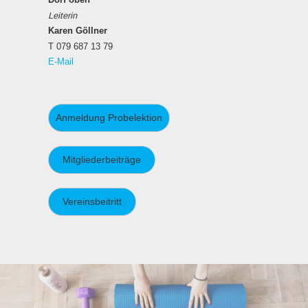
Leiterin
Karen Göllner
T 079 687 13 79
E-Mail
Anmeldung Probelektion
Mitgliederbeiträge
Vereinsbeitritt